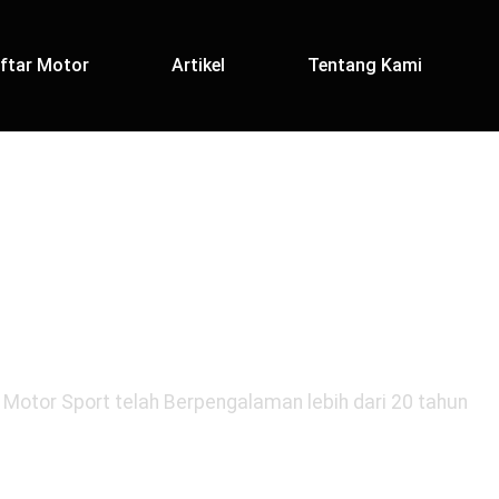
ftar Motor
Artikel
Tentang Kami
OTOR IMPIANM
Motor Sport telah Berpengalaman lebih dari 20 tahun