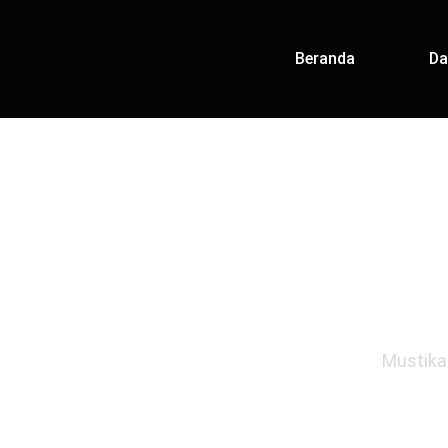
Beranda
Da
TEMUKAN M
Mustika 