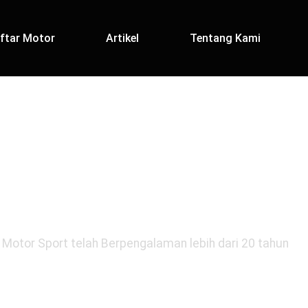
ftar Motor
Artikel
Tentang Kami
OTOR IMPIANM
Motor Sport telah Berpengalaman lebih dari 20 tahun