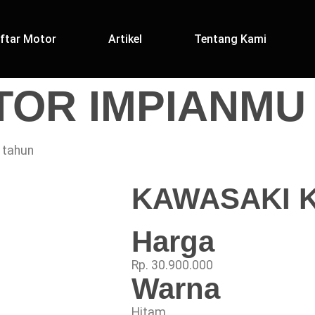
ftar Motor
Artikel
Tentang Kami
OR IMPIANMU D
 tahun
KAWASAKI 
Harga
Rp. 30.900.000
Warna
Hitam